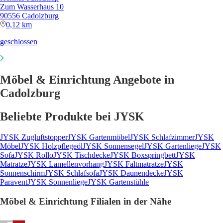
Zum Wasserhaus 10
90556 Cadolzburg
0,12 km
geschlossen
Möbel & Einrichtung Angebote in
Cadolzburg
Beliebte Produkte bei JYSK
JYSK Zugluftstopper
JYSK Gartenmöbel
JYSK Schlafzimmer
JYSK
Möbel
JYSK Holzpflegeöl
JYSK Sonnensegel
JYSK Gartenliege
JYSK
Sofa
JYSK Rollo
JYSK Tischdecke
JYSK Boxspringbett
JYSK
Matratze
JYSK Lamellenvorhang
JYSK Faltmatratze
JYSK
Sonnenschirm
JYSK Schlafsofa
JYSK Daunendecke
JYSK
Paravent
JYSK Sonnenliege
JYSK Gartenstühle
Möbel & Einrichtung Filialen in der Nähe