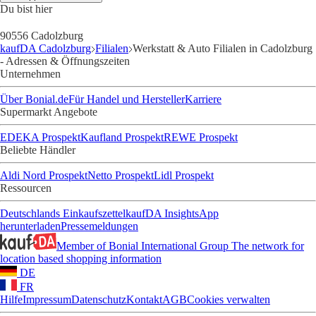
Du bist hier
90556 Cadolzburg
kaufDA Cadolzburg
Filialen
Werkstatt & Auto Filialen in Cadolzburg
- Adressen & Öffnungszeiten
Unternehmen
Über Bonial.de
Für Handel und Hersteller
Karriere
Supermarkt Angebote
EDEKA Prospekt
Kaufland Prospekt
REWE Prospekt
Beliebte Händler
Aldi Nord Prospekt
Netto Prospekt
Lidl Prospekt
Ressourcen
Deutschlands Einkaufszettel
kaufDA Insights
App
herunterladen
Pressemeldungen
Member of Bonial International Group
The network for
location based shopping information
DE
FR
Hilfe
Impressum
Datenschutz
Kontakt
AGB
Cookies verwalten