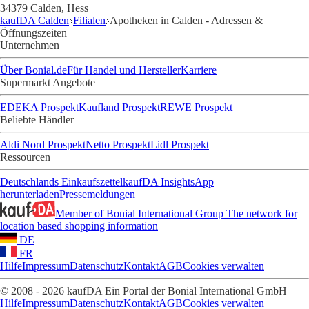
34379 Calden, Hess
kaufDA Calden
Filialen
Apotheken in Calden - Adressen &
Öffnungszeiten
Unternehmen
Über Bonial.de
Für Handel und Hersteller
Karriere
Supermarkt Angebote
EDEKA Prospekt
Kaufland Prospekt
REWE Prospekt
Beliebte Händler
Aldi Nord Prospekt
Netto Prospekt
Lidl Prospekt
Ressourcen
Deutschlands Einkaufszettel
kaufDA Insights
App
herunterladen
Pressemeldungen
Member of Bonial International Group
The network for
location based shopping information
DE
FR
Hilfe
Impressum
Datenschutz
Kontakt
AGB
Cookies verwalten
© 2008 - 2026 kaufDA Ein Portal der Bonial International GmbH
Hilfe
Impressum
Datenschutz
Kontakt
AGB
Cookies verwalten