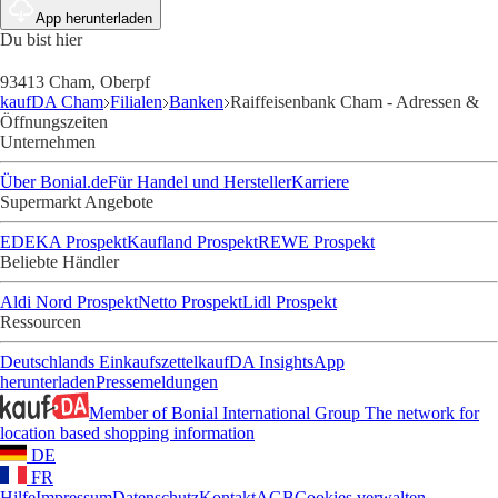
App herunterladen
Du bist hier
93413 Cham, Oberpf
kaufDA Cham
Filialen
Banken
Raiffeisenbank Cham - Adressen &
Öffnungszeiten
Unternehmen
Über Bonial.de
Für Handel und Hersteller
Karriere
Supermarkt Angebote
EDEKA Prospekt
Kaufland Prospekt
REWE Prospekt
Beliebte Händler
Aldi Nord Prospekt
Netto Prospekt
Lidl Prospekt
Ressourcen
Deutschlands Einkaufszettel
kaufDA Insights
App
herunterladen
Pressemeldungen
Member of Bonial International Group
The network for
location based shopping information
DE
FR
Hilfe
Impressum
Datenschutz
Kontakt
AGB
Cookies verwalten