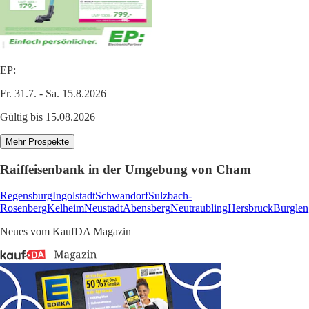
EP:
Fr. 31.7. - Sa. 15.8.2026
Gültig bis 15.08.2026
Mehr Prospekte
Raiffeisenbank in der Umgebung von Cham
Regensburg
Ingolstadt
Schwandorf
Sulzbach-
Rosenberg
Kelheim
Neustadt
Abensberg
Neutraubling
Hersbruck
Burglen
Neues vom KaufDA Magazin