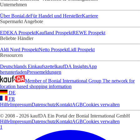
Unternehmen
Über Bonial.de
Für Handel und Hersteller
Karriere
Supermarkt Angebote
EDEKA Prospekt
Kaufland Prospekt
REWE Prospekt
Beliebte Händler
Aldi Nord Prospekt
Netto Prospekt
Lidl Prospekt
Ressourcen
Deutschlands Einkaufszettel
kaufDA Insights
App
herunterladen
Pressemeldungen
Member of Bonial International Group
The network for
location based shopping information
DE
FR
Hilfe
Impressum
Datenschutz
Kontakt
AGB
Cookies verwalten
© 2008 - 2026 kaufDA Ein Portal der Bonial International GmbH
Hilfe
Impressum
Datenschutz
Kontakt
AGB
Cookies verwalten
1