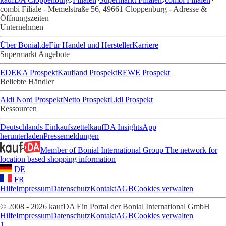
combi Filiale - Memelstraße 56, 49661 Cloppenburg - Adresse &
Öffnungszeiten
Unternehmen
Über Bonial.de
Für Handel und Hersteller
Karriere
Supermarkt Angebote
EDEKA Prospekt
Kaufland Prospekt
REWE Prospekt
Beliebte Händler
Aldi Nord Prospekt
Netto Prospekt
Lidl Prospekt
Ressourcen
Deutschlands Einkaufszettel
kaufDA Insights
App
herunterladen
Pressemeldungen
Member of Bonial International Group
The network for
location based shopping information
DE
FR
Hilfe
Impressum
Datenschutz
Kontakt
AGB
Cookies verwalten
© 2008 - 2026 kaufDA Ein Portal der Bonial International GmbH
Hilfe
Impressum
Datenschutz
Kontakt
AGB
Cookies verwalten
1