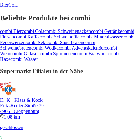
Bier
Cola
Beliebte Produkte bei combi
combi Bier
combi Cola
combi Schweinenacken
combi Getränke
combi
Fleisch
combi Kaffee
combi Schweinefilet
combi Mineralwasser
combi
Federweißer
combi Sekt
combi Sauerbraten
combi
Schweinebraten
combi Wodka
combi Adventskalender
combi
Wein
combi Gulasch
combi Spirituosen
combi Bratwurst
combi
Haxe
combi Wasser
Supermarkt Filialen in der Nähe
K+K - Klaas & Kock
Fritz-Reuter-Straße 79
49661 Cloppenburg
1,08 km
geschlossen