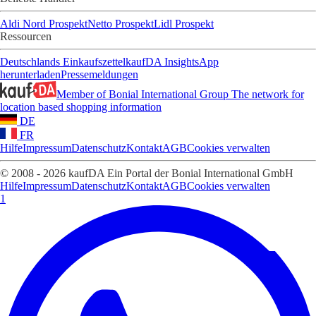
Aldi Nord Prospekt
Netto Prospekt
Lidl Prospekt
Ressourcen
Deutschlands Einkaufszettel
kaufDA Insights
App
herunterladen
Pressemeldungen
Member of Bonial International Group
The network for
location based shopping information
DE
FR
Hilfe
Impressum
Datenschutz
Kontakt
AGB
Cookies verwalten
© 2008 - 2026 kaufDA Ein Portal der Bonial International GmbH
Hilfe
Impressum
Datenschutz
Kontakt
AGB
Cookies verwalten
1