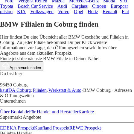
Ford
Vergölst Reifen
Mazda
Mercedes-Benz
Skoda
Sixt
Toyota
Bosch Car Service
Audi
Carglass
Citroen
Europcar
pitstop
KIA
Volkswagen
Volvo
Opel
Hertz
Renault
Fiat
BMW Filialen in Coburg finden
Hier findest Du eine Übersicht aller BMW Geschäfte und Filialen in
Coburg. Zu jeder Filiale bekommst Du per Klick weitere
Informationen zur Lage, den Öffnungszeiten sowie Infos über
Angebote aus dem aktuellen Prospekt.
Finde jetzt die nächste BMW Filiale in Deiner Nähe!
App herunterladen
Du bist hier
96450 Coburg
kaufDA Coburg
Filialen
Werkstatt & Auto
BMW Coburg - Adressen
& Öffnungszeiten
Unternehmen
Über Bonial.de
Für Handel und Hersteller
Karriere
Supermarkt Angebote
EDEKA Prospekt
Kaufland Prospekt
REWE Prospekt
Beliebte Händler