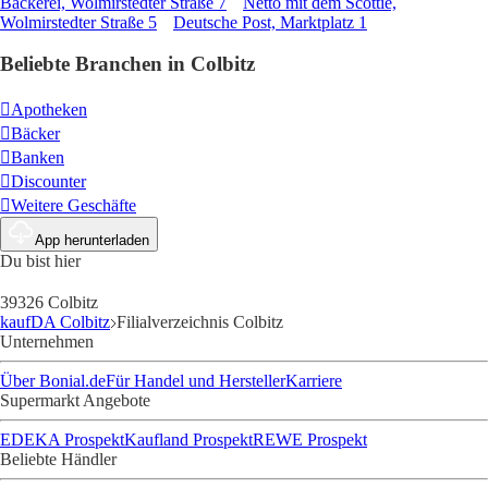
Bäckerei, Wolmirstedter Straße 7
Netto mit dem Scottie,
Wolmirstedter Straße 5
Deutsche Post, Marktplatz 1
Beliebte Branchen in Colbitz
Apotheken
Bäcker
Banken
Discounter
Weitere Geschäfte
App herunterladen
Du bist hier
39326 Colbitz
kaufDA Colbitz
Filialverzeichnis Colbitz
Unternehmen
Über Bonial.de
Für Handel und Hersteller
Karriere
Supermarkt Angebote
EDEKA Prospekt
Kaufland Prospekt
REWE Prospekt
Beliebte Händler