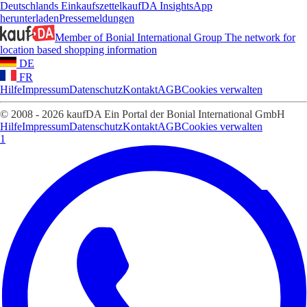
Deutschlands Einkaufszettel
kaufDA Insights
App
herunterladen
Pressemeldungen
Member of Bonial International Group
The network for
location based shopping information
DE
FR
Hilfe
Impressum
Datenschutz
Kontakt
AGB
Cookies verwalten
© 2008 - 2026 kaufDA Ein Portal der Bonial International GmbH
Hilfe
Impressum
Datenschutz
Kontakt
AGB
Cookies verwalten
1