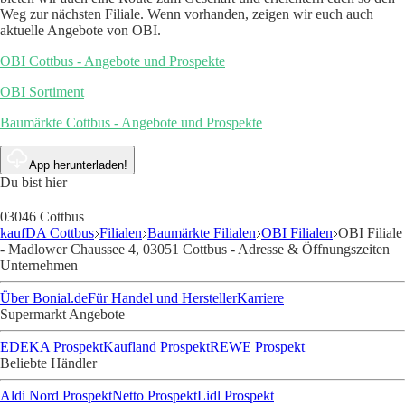
Weg zur nächsten Filiale. Wenn vorhanden, zeigen wir euch auch
aktuelle Angebote von OBI.
OBI Cottbus - Angebote und Prospekte
OBI Sortiment
Baumärkte Cottbus - Angebote und Prospekte
App herunterladen!
Du bist hier
03046 Cottbus
kaufDA Cottbus
Filialen
Baumärkte Filialen
OBI Filialen
OBI Filiale
- Madlower Chaussee 4, 03051 Cottbus - Adresse & Öffnungszeiten
Unternehmen
Über Bonial.de
Für Handel und Hersteller
Karriere
Supermarkt Angebote
EDEKA Prospekt
Kaufland Prospekt
REWE Prospekt
Beliebte Händler
Aldi Nord Prospekt
Netto Prospekt
Lidl Prospekt