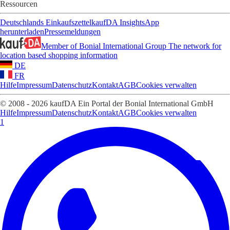
Ressourcen
Deutschlands Einkaufszettel
kaufDA Insights
App
herunterladen
Pressemeldungen
Member of Bonial International Group
The network for
location based shopping information
DE
FR
Hilfe
Impressum
Datenschutz
Kontakt
AGB
Cookies verwalten
© 2008 - 2026 kaufDA Ein Portal der Bonial International GmbH
Hilfe
Impressum
Datenschutz
Kontakt
AGB
Cookies verwalten
1