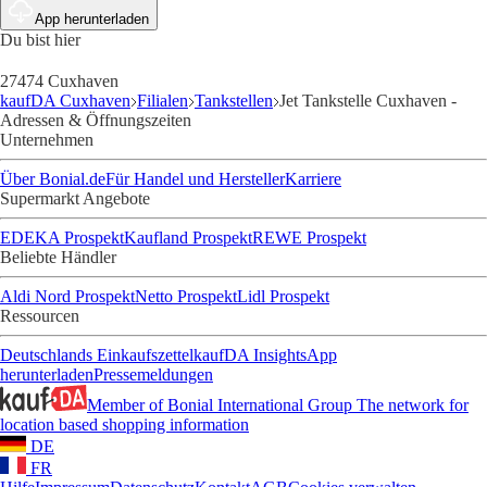
App herunterladen
Du bist hier
27474 Cuxhaven
kaufDA Cuxhaven
Filialen
Tankstellen
Jet Tankstelle Cuxhaven -
Adressen & Öffnungszeiten
Unternehmen
Über Bonial.de
Für Handel und Hersteller
Karriere
Supermarkt Angebote
EDEKA Prospekt
Kaufland Prospekt
REWE Prospekt
Beliebte Händler
Aldi Nord Prospekt
Netto Prospekt
Lidl Prospekt
Ressourcen
Deutschlands Einkaufszettel
kaufDA Insights
App
herunterladen
Pressemeldungen
Member of Bonial International Group
The network for
location based shopping information
DE
FR