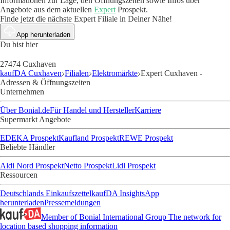
Informationen zur Lage, den Öffnungszeiten sowie Infos über
Angebote aus dem aktuellen
Expert
Prospekt.
Finde jetzt die nächste Expert Filiale in Deiner Nähe!
App herunterladen
Du bist hier
27474 Cuxhaven
kaufDA Cuxhaven
Filialen
Elektromärkte
Expert Cuxhaven -
Adressen & Öffnungszeiten
Unternehmen
Über Bonial.de
Für Handel und Hersteller
Karriere
Supermarkt Angebote
EDEKA Prospekt
Kaufland Prospekt
REWE Prospekt
Beliebte Händler
Aldi Nord Prospekt
Netto Prospekt
Lidl Prospekt
Ressourcen
Deutschlands Einkaufszettel
kaufDA Insights
App
herunterladen
Pressemeldungen
Member of Bonial International Group
The network for
location based shopping information