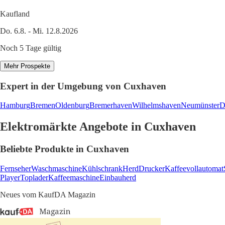
Kaufland
Do. 6.8. - Mi. 12.8.2026
Noch 5 Tage gültig
Mehr Prospekte
Expert in der Umgebung von Cuxhaven
Hamburg
Bremen
Oldenburg
Bremerhaven
Wilhelmshaven
Neumünster
D
Elektromärkte Angebote in Cuxhaven
Beliebte Produkte in Cuxhaven
Fernseher
Waschmaschine
Kühlschrank
Herd
Drucker
Kaffeevollautomat
Player
Toplader
Kaffeemaschine
Einbauherd
Neues vom KaufDA Magazin