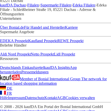
85221 Dachau
kaufDA Dachau
Filialen
Supermarkt Filialen
Edeka Filialen
Edeka
Filiale - Schleißheimer Straße 19, 85221 Dachau - Adresse &
Öffnungszeiten
Unternehmen
Über Bonial.de
Für Handel und Hersteller
Karriere
Supermarkt Angebote
EDEKA Prospekt
Kaufland Prospekt
REWE Prospekt
Beliebte Händler
Aldi Nord Prospekt
Netto Prospekt
Lidl Prospekt
Ressourcen
Deutschlands Einkaufszettel
kaufDA Insights
App
herunterladen
Pressemeldungen
Member of Bonial International Group
The network for
location based shopping information
DE
FR
Hilfe
Impressum
Datenschutz
Kontakt
AGB
Cookies verwalten
© 2008 - 2026 kaufDA Ein Portal der Bonial International GmbH