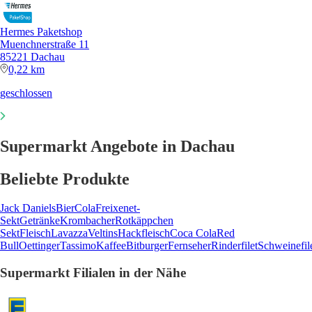
Hermes Paketshop
Muenchnerstraße 11
85221 Dachau
0,22 km
geschlossen
Supermarkt Angebote in Dachau
Beliebte Produkte
Jack Daniels
Bier
Cola
Freixenet-
Sekt
Getränke
Krombacher
Rotkäppchen
Sekt
Fleisch
Lavazza
Veltins
Hackfleisch
Coca Cola
Red
Bull
Oettinger
Tassimo
Kaffee
Bitburger
Fernseher
Rinderfilet
Schweinefil
Supermarkt Filialen in der Nähe