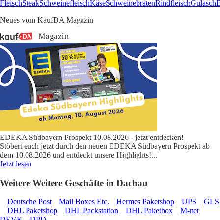
Fleisch
Steak
Schweinefleisch
Käse
Schweinebraten
Rindfleisch
Gulasch
B
Neues vom KaufDA Magazin
EDEKA Südbayern Prospekt 10.08.2026 - jetzt entdecken!
Stöbert euch jetzt durch den neuen EDEKA Südbayern Prospekt ab
dem 10.08.2026 und entdeckt unsere Highlights!
...
Jetzt lesen
Weitere Weitere Geschäfte in Dachau
Deutsche Post
Mail Boxes Etc.
Hermes Paketshop
UPS
GLS
DHL Paketshop
DHL Packstation
DHL Paketbox
M-net
DEVK
DPD