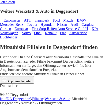
Jetzt lesen
Weitere Werkstatt & Auto in Deggendorf
Euromaster
ATU
cleanpark
Ford
Mazda
BMW
Mercedes-Benz
Toyota
Hyundai
Nissan
Audi
Carglass
Citroen
Europcar
First Stop Reifen Auto Service GmbH
KIA
Volkswagen
Volvo
Opel
Renault
Fiat
Autoservice
Buchbinder
Mitsubishi Filialen in Deggendorf finden
Hier findest Du eine Übersicht aller Mitsubishi Geschäfte und Filialen
in Deggendorf. Zu jeder Filiale bekommst Du per Klick weitere
Informationen zur Lage, den Öffnungszeiten sowie Infos über
Angebote aus dem aktuellen Prospekt.
Finde jetzt die nächste Mitsubishi Filiale in Deiner Nähe!
App herunterladen
Du bist hier
94469 Deggendorf
kaufDA Deggendorf
Filialen
Werkstatt & Auto
Mitsubishi
Deggendorf - Adressen & Öffnungszeiten