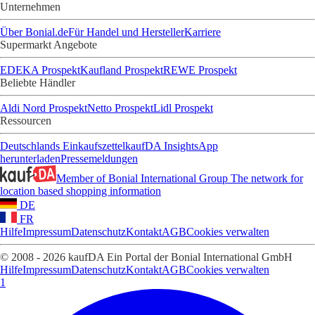
Unternehmen
Über Bonial.de
Für Handel und Hersteller
Karriere
Supermarkt Angebote
EDEKA Prospekt
Kaufland Prospekt
REWE Prospekt
Beliebte Händler
Aldi Nord Prospekt
Netto Prospekt
Lidl Prospekt
Ressourcen
Deutschlands Einkaufszettel
kaufDA Insights
App
herunterladen
Pressemeldungen
Member of Bonial International Group
The network for
location based shopping information
DE
FR
Hilfe
Impressum
Datenschutz
Kontakt
AGB
Cookies verwalten
© 2008 - 2026 kaufDA Ein Portal der Bonial International GmbH
Hilfe
Impressum
Datenschutz
Kontakt
AGB
Cookies verwalten
1