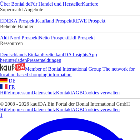
Über Bonial.de
Für Handel und Hersteller
Karriere
Supermarkt Angebote
EDEKA Prospekt
Kaufland Prospekt
REWE Prospekt
Beliebte Händler
Aldi Nord Prospekt
Netto Prospekt
Lidl Prospekt
Ressourcen
Deutschlands Einkaufszettel
kaufDA Insights
App
herunterladen
Pressemeldungen
Member of Bonial International Group
The network for
location based shopping information
DE
FR
Hilfe
Impressum
Datenschutz
Kontakt
AGB
Cookies verwalten
© 2008 - 2026 kaufDA Ein Portal der Bonial International GmbH
Hilfe
Impressum
Datenschutz
Kontakt
AGB
Cookies verwalten
1