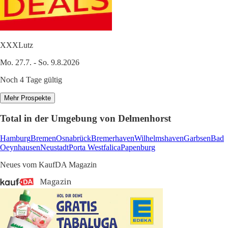
XXXLutz
Mo. 27.7. - So. 9.8.2026
Noch 4 Tage gültig
Mehr Prospekte
Total in der Umgebung von Delmenhorst
Hamburg
Bremen
Osnabrück
Bremerhaven
Wilhelmshaven
Garbsen
Bad
Oeynhausen
Neustadt
Porta Westfalica
Papenburg
Neues vom KaufDA Magazin