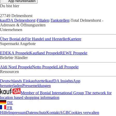
App herunterladen
Du bist hier
27749 Delmenhorst
kaufDA Delmenhorst
Filialen
Tankstellen
Total Delmenhorst -
Adressen & Öffnungszeiten
Unternehmen
Über Bonial.de
Für Handel und Hersteller
Karriere
Supermarkt Angebote
EDEKA Prospekt
Kaufland Prospekt
REWE Prospekt
Beliebte Händler
Aldi Nord Prospekt
Netto Prospekt
Lidl Prospekt
Ressourcen
Deutschlands Einkaufszettel
kaufDA Insights
App
herunterladen
Pressemeldungen
Member of Bonial International Group
The network for
location based shopping information
DE
FR
Hilfe
Impressum
Datenschutz
Kontakt
AGB
Cookies verwalten