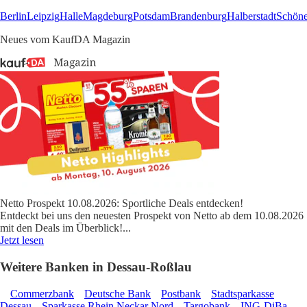
Berlin
Leipzig
Halle
Magdeburg
Potsdam
Brandenburg
Halberstadt
Schön
Neues vom KaufDA Magazin
Netto Prospekt 10.08.2026: Sportliche Deals entdecken!
Entdeckt bei uns den neuesten Prospekt von Netto ab dem 10.08.2026
mit den Deals im Überblick!
...
Jetzt lesen
Weitere Banken in Dessau-Roßlau
Commerzbank
Deutsche Bank
Postbank
Stadtsparkasse
Dessau
Sparkasse Rhein Neckar Nord
Targobank
ING-DiBa