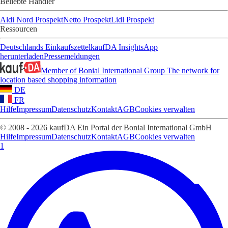
Beliebte Händler
Aldi Nord Prospekt
Netto Prospekt
Lidl Prospekt
Ressourcen
Deutschlands Einkaufszettel
kaufDA Insights
App
herunterladen
Pressemeldungen
Member of Bonial International Group
The network for
location based shopping information
DE
FR
Hilfe
Impressum
Datenschutz
Kontakt
AGB
Cookies verwalten
© 2008 - 2026 kaufDA Ein Portal der Bonial International GmbH
Hilfe
Impressum
Datenschutz
Kontakt
AGB
Cookies verwalten
1