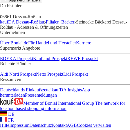
App herunterladen
Du bist hier
06861 Dessau-Roßlau
kaufDA Dessau-Roßlau
Filialen
Bäcker
Steinecke Bäckerei Dessau-
Roßlau - Adressen & Öffnungszeiten
Unternehmen
Über Bonial.de
Für Handel und Hersteller
Karriere
Supermarkt Angebote
EDEKA Prospekt
Kaufland Prospekt
REWE Prospekt
Beliebte Händler
Aldi Nord Prospekt
Netto Prospekt
Lidl Prospekt
Ressourcen
Deutschlands Einkaufszettel
kaufDA Insights
App
herunterladen
Pressemeldungen
Member of Bonial International Group
The network for
location based shopping information
DE
FR
Hilfe
Impressum
Datenschutz
Kontakt
AGB
Cookies verwalten