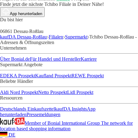
Finde jetzt die nächste Tchibo Filiale in Deiner Nähe!
App herunterladen
Du bist hier
06861 Dessau-Roßlau
kaufDA Dessau-Roßlau
Filialen
Supermarkt
Tchibo Dessau-Roßlau -
Adressen & Öffnungszeiten
Unternehmen
Über Bonial.de
Für Handel und Hersteller
Karriere
Supermarkt Angebote
EDEKA Prospekt
Kaufland Prospekt
REWE Prospekt
Beliebte Händler
Aldi Nord Prospekt
Netto Prospekt
Lidl Prospekt
Ressourcen
Deutschlands Einkaufszettel
kaufDA Insights
App
herunterladen
Pressemeldungen
Member of Bonial International Group
The network for
location based shopping information
DE