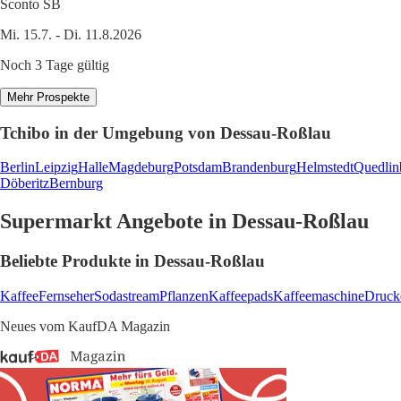
Sconto SB
Mi. 15.7. - Di. 11.8.2026
Noch 3 Tage gültig
Mehr Prospekte
Tchibo in der Umgebung von Dessau-Roßlau
Berlin
Leipzig
Halle
Magdeburg
Potsdam
Brandenburg
Helmstedt
Quedlin
Döberitz
Bernburg
Supermarkt Angebote in Dessau-Roßlau
Beliebte Produkte in Dessau-Roßlau
Kaffee
Fernseher
Sodastream
Pflanzen
Kaffeepads
Kaffeemaschine
Druck
Neues vom KaufDA Magazin