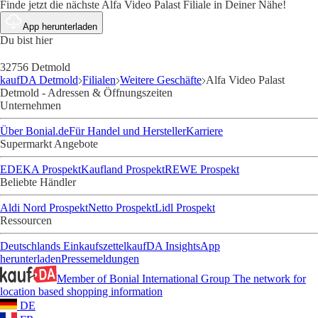
Finde jetzt die nächste Alfa Video Palast Filiale in Deiner Nähe!
App herunterladen
Du bist hier
32756 Detmold
kaufDA Detmold
Filialen
Weitere Geschäfte
Alfa Video Palast
Detmold - Adressen & Öffnungszeiten
Unternehmen
Über Bonial.de
Für Handel und Hersteller
Karriere
Supermarkt Angebote
EDEKA Prospekt
Kaufland Prospekt
REWE Prospekt
Beliebte Händler
Aldi Nord Prospekt
Netto Prospekt
Lidl Prospekt
Ressourcen
Deutschlands Einkaufszettel
kaufDA Insights
App
herunterladen
Pressemeldungen
Member of Bonial International Group
The network for
location based shopping information
DE