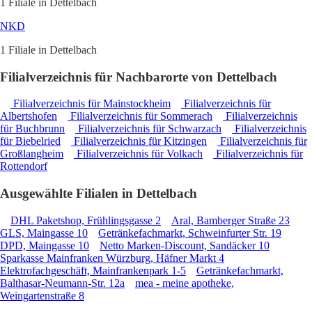
1 Filiale in Dettelbach
NKD
1 Filiale in Dettelbach
Filialverzeichnis für Nachbarorte von Dettelbach
Filialverzeichnis für Mainstockheim
Filialverzeichnis für
Albertshofen
Filialverzeichnis für Sommerach
Filialverzeichnis
für Buchbrunn
Filialverzeichnis für Schwarzach
Filialverzeichnis
für Biebelried
Filialverzeichnis für Kitzingen
Filialverzeichnis für
Großlangheim
Filialverzeichnis für Volkach
Filialverzeichnis für
Rottendorf
Ausgewählte Filialen in Dettelbach
DHL Paketshop, Frühlingsgasse 2
Aral, Bamberger Straße 23
GLS, Maingasse 10
Getränkefachmarkt, Schweinfurter Str. 19
DPD, Maingasse 10
Netto Marken-Discount, Sandäcker 10
Sparkasse Mainfranken Würzburg, Häfner Markt 4
Elektrofachgeschäft, Mainfrankenpark 1-5
Getränkefachmarkt,
Balthasar-Neumann-Str. 12a
mea - meine apotheke,
Weingartenstraße 8