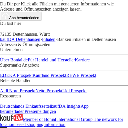
Du Dir per Klick alle Filialen mit genaueren Informationen wie
Adresse und Öffnungszeiten anzeigen lassen.
App herunterladen
Du bist hier
72135 Dettenhausen, Württ
kaufDA Dettenhausen
Filialen
Banken Filialen in Dettenhausen -
Adressen & Öffnungszeiten
Unternehmen
Über Bonial.de
Für Handel und Hersteller
Karriere
Supermarkt Angebote
EDEKA Prospekt
Kaufland Prospekt
REWE Prospekt
Beliebte Händler
Aldi Nord Prospekt
Netto Prospekt
Lidl Prospekt
Ressourcen
Deutschlands Einkaufszettel
kaufDA Insights
App
herunterladen
Pressemeldungen
Member of Bonial International Group
The network for
location based shopping information