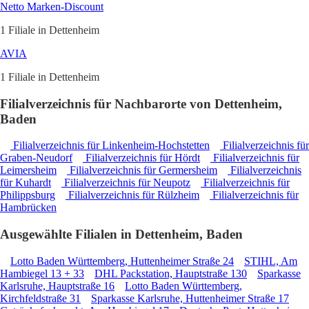
Netto Marken-Discount
1 Filiale in Dettenheim
AVIA
1 Filiale in Dettenheim
Filialverzeichnis für Nachbarorte von Dettenheim,
Baden
Filialverzeichnis für Linkenheim-Hochstetten
Filialverzeichnis für
Graben-Neudorf
Filialverzeichnis für Hördt
Filialverzeichnis für
Leimersheim
Filialverzeichnis für Germersheim
Filialverzeichnis
für Kuhardt
Filialverzeichnis für Neupotz
Filialverzeichnis für
Philippsburg
Filialverzeichnis für Rülzheim
Filialverzeichnis für
Hambrücken
Ausgewählte Filialen in Dettenheim, Baden
Lotto Baden Württemberg, Huttenheimer Straße 24
STIHL, Am
Hambiegel 13 + 33
DHL Packstation, Hauptstraße 130
Sparkasse
Karlsruhe, Hauptstraße 16
Lotto Baden Württemberg,
Kirchfeldstraße 31
Sparkasse Karlsruhe, Huttenheimer Straße 17