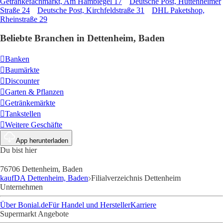
Getränkefachmarkt, Am Hambiegel 17
Deutsche Post, Huttenheimer
Straße 24
Deutsche Post, Kirchfeldstraße 31
DHL Paketshop,
Rheinstraße 29
Beliebte Branchen in Dettenheim, Baden
Banken
Baumärkte
Discounter
Garten & Pflanzen
Getränkemärkte
Tankstellen
Weitere Geschäfte
App herunterladen
Du bist hier
76706 Dettenheim, Baden
kaufDA Dettenheim, Baden
Filialverzeichnis Dettenheim
Unternehmen
Über Bonial.de
Für Handel und Hersteller
Karriere
Supermarkt Angebote