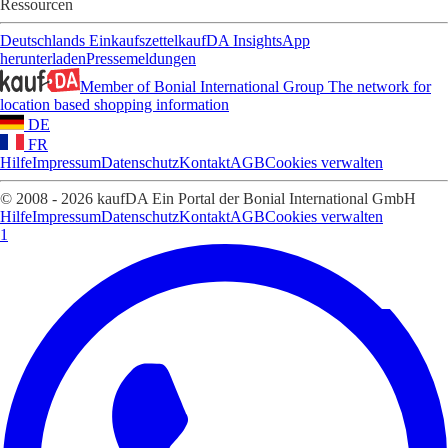
Ressourcen
Deutschlands Einkaufszettel
kaufDA Insights
App
herunterladen
Pressemeldungen
Member of Bonial International Group
The network for
location based shopping information
DE
FR
Hilfe
Impressum
Datenschutz
Kontakt
AGB
Cookies verwalten
© 2008 - 2026 kaufDA Ein Portal der Bonial International GmbH
Hilfe
Impressum
Datenschutz
Kontakt
AGB
Cookies verwalten
1