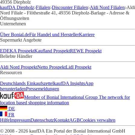
49356 Diepholz
kaufDA Diepholz
Filialen
Discounter Filialen
Aldi Nord Filialen
Aldi
Nord Filiale - Flöthestraße 41, 49356 Diepholz-Barlage - Adresse &
Öffnungszeiten
Unternehmen
Über Bonial.de
Für Handel und Hersteller
Karriere
Supermarkt Angebote
EDEKA Prospekt
Kaufland Prospekt
REWE Prospekt
Beliebte Händler
Aldi Nord Prospekt
Netto Prospekt
Lidl Prospekt
Ressourcen
Deutschlands Einkaufszettel
kaufDA Insights
App
herunterladen
Pressemeldungen
Member of Bonial International Group
The network for
location based shopping information
DE
FR
Hilfe
Impressum
Datenschutz
Kontakt
AGB
Cookies verwalten
© 2008 - 2026 kaufDA Ein Portal der Bonial International GmbH