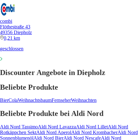
combi
Flöthestraße 43
49356 Diepholz
0,21 km
geschlossen
Discounter Angebote in Diepholz
Beliebte Produkte
Bier
Cola
Weihnachtsbaum
Fernseher
Weihnachten
Beliebte Produkte bei Aldi Nord
Aldi Nord Tassimo
Aldi Nord Lavazza
Aldi Nord Lillet
Aldi Nord
Rotkäppchen Sekt
Aldi Nord Aperol
Aldi Nord Krombacher
Aldi Nord
Sonnenblumenöl
Aldi Nord Bier
Aldi Nord Nescafe
Aldi Nord