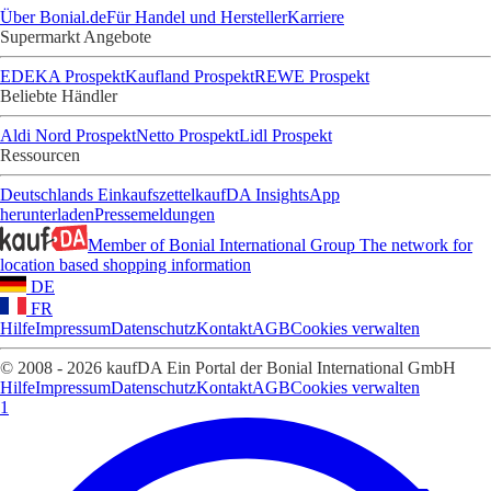
Über Bonial.de
Für Handel und Hersteller
Karriere
Supermarkt Angebote
EDEKA Prospekt
Kaufland Prospekt
REWE Prospekt
Beliebte Händler
Aldi Nord Prospekt
Netto Prospekt
Lidl Prospekt
Ressourcen
Deutschlands Einkaufszettel
kaufDA Insights
App
herunterladen
Pressemeldungen
Member of Bonial International Group
The network for
location based shopping information
DE
FR
Hilfe
Impressum
Datenschutz
Kontakt
AGB
Cookies verwalten
© 2008 - 2026 kaufDA Ein Portal der Bonial International GmbH
Hilfe
Impressum
Datenschutz
Kontakt
AGB
Cookies verwalten
1