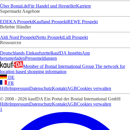
Über Bonial.de
Für Handel und Hersteller
Karriere
Supermarkt Angebote
EDEKA Prospekt
Kaufland Prospekt
REWE Prospekt
Beliebte Händler
Aldi Nord Prospekt
Netto Prospekt
Lidl Prospekt
Ressourcen
Deutschlands Einkaufszettel
kaufDA Insights
App
herunterladen
Pressemeldungen
Member of Bonial International Group
The network for
location based shopping information
DE
FR
Hilfe
Impressum
Datenschutz
Kontakt
AGB
Cookies verwalten
© 2008 - 2026 kaufDA Ein Portal der Bonial International GmbH
Hilfe
Impressum
Datenschutz
Kontakt
AGB
Cookies verwalten
1