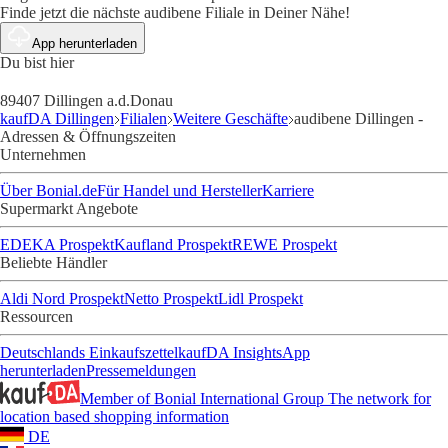
Finde jetzt die nächste audibene Filiale in Deiner Nähe!
App herunterladen
Du bist hier
89407 Dillingen a.d.Donau
kaufDA Dillingen
Filialen
Weitere Geschäfte
audibene Dillingen -
Adressen & Öffnungszeiten
Unternehmen
Über Bonial.de
Für Handel und Hersteller
Karriere
Supermarkt Angebote
EDEKA Prospekt
Kaufland Prospekt
REWE Prospekt
Beliebte Händler
Aldi Nord Prospekt
Netto Prospekt
Lidl Prospekt
Ressourcen
Deutschlands Einkaufszettel
kaufDA Insights
App
herunterladen
Pressemeldungen
Member of Bonial International Group
The network for
location based shopping information
DE