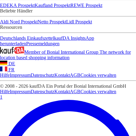
EDEKA Prospekt
Kaufland Prospekt
REWE Prospekt
Beliebte Händler
Aldi Nord Prospekt
Netto Prospekt
Lidl Prospekt
Ressourcen
Deutschlands Einkaufszettel
kaufDA Insights
App
herunterladen
Pressemeldungen
Member of Bonial International Group
The network for
location based shopping information
DE
FR
Hilfe
Impressum
Datenschutz
Kontakt
AGB
Cookies verwalten
© 2008 - 2026 kaufDA Ein Portal der Bonial International GmbH
Hilfe
Impressum
Datenschutz
Kontakt
AGB
Cookies verwalten
1