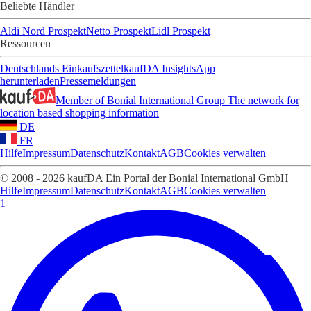
Beliebte Händler
Aldi Nord Prospekt
Netto Prospekt
Lidl Prospekt
Ressourcen
Deutschlands Einkaufszettel
kaufDA Insights
App
herunterladen
Pressemeldungen
Member of Bonial International Group
The network for
location based shopping information
DE
FR
Hilfe
Impressum
Datenschutz
Kontakt
AGB
Cookies verwalten
© 2008 - 2026 kaufDA Ein Portal der Bonial International GmbH
Hilfe
Impressum
Datenschutz
Kontakt
AGB
Cookies verwalten
1