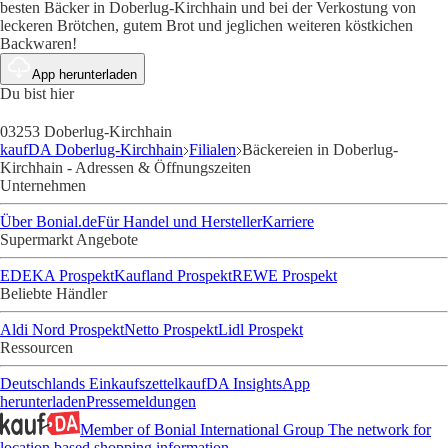
besten Bäcker in Doberlug-Kirchhain und bei der Verkostung von
leckeren Brötchen, gutem Brot und jeglichen weiteren köstkichen
Backwaren!
App herunterladen
Du bist hier
03253 Doberlug-Kirchhain
kaufDA Doberlug-Kirchhain
Filialen
Bäckereien in Doberlug-
Kirchhain - Adressen & Öffnungszeiten
Unternehmen
Über Bonial.de
Für Handel und Hersteller
Karriere
Supermarkt Angebote
EDEKA Prospekt
Kaufland Prospekt
REWE Prospekt
Beliebte Händler
Aldi Nord Prospekt
Netto Prospekt
Lidl Prospekt
Ressourcen
Deutschlands Einkaufszettel
kaufDA Insights
App
herunterladen
Pressemeldungen
Member of Bonial International Group
The network for
location based shopping information