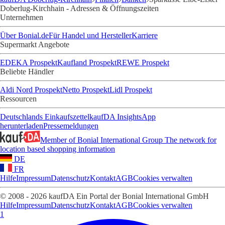
Doberlug-Kirchhain - Adressen & Öffnungszeiten
Unternehmen
Über Bonial.de
Für Handel und Hersteller
Karriere
Supermarkt Angebote
EDEKA Prospekt
Kaufland Prospekt
REWE Prospekt
Beliebte Händler
Aldi Nord Prospekt
Netto Prospekt
Lidl Prospekt
Ressourcen
Deutschlands Einkaufszettel
kaufDA Insights
App
herunterladen
Pressemeldungen
Member of Bonial International Group
The network for
location based shopping information
DE
FR
Hilfe
Impressum
Datenschutz
Kontakt
AGB
Cookies verwalten
© 2008 - 2026 kaufDA Ein Portal der Bonial International GmbH
Hilfe
Impressum
Datenschutz
Kontakt
AGB
Cookies verwalten
1