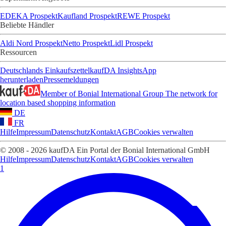
EDEKA Prospekt
Kaufland Prospekt
REWE Prospekt
Beliebte Händler
Aldi Nord Prospekt
Netto Prospekt
Lidl Prospekt
Ressourcen
Deutschlands Einkaufszettel
kaufDA Insights
App
herunterladen
Pressemeldungen
Member of Bonial International Group
The network for
location based shopping information
DE
FR
Hilfe
Impressum
Datenschutz
Kontakt
AGB
Cookies verwalten
© 2008 - 2026 kaufDA Ein Portal der Bonial International GmbH
Hilfe
Impressum
Datenschutz
Kontakt
AGB
Cookies verwalten
1