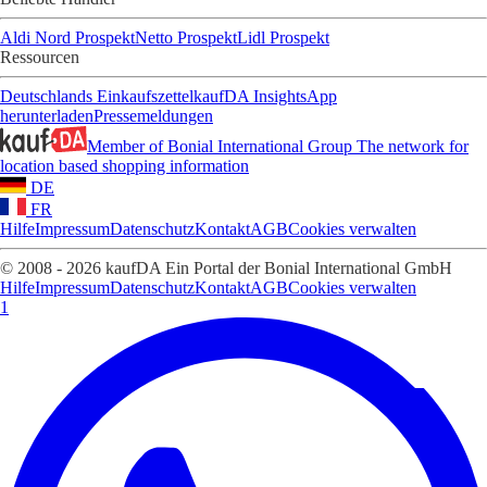
Aldi Nord Prospekt
Netto Prospekt
Lidl Prospekt
Ressourcen
Deutschlands Einkaufszettel
kaufDA Insights
App
herunterladen
Pressemeldungen
Member of Bonial International Group
The network for
location based shopping information
DE
FR
Hilfe
Impressum
Datenschutz
Kontakt
AGB
Cookies verwalten
© 2008 - 2026 kaufDA Ein Portal der Bonial International GmbH
Hilfe
Impressum
Datenschutz
Kontakt
AGB
Cookies verwalten
1