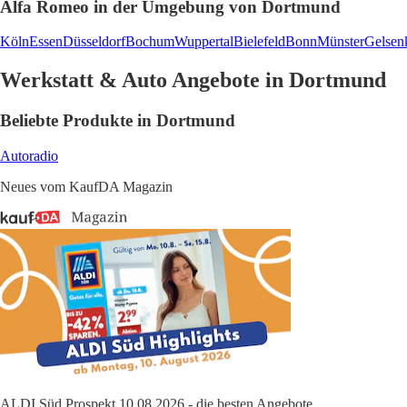
Alfa Romeo in der Umgebung von Dortmund
Köln
Essen
Düsseldorf
Bochum
Wuppertal
Bielefeld
Bonn
Münster
Gelsen
Werkstatt & Auto Angebote in Dortmund
Beliebte Produkte in Dortmund
Autoradio
Neues vom KaufDA Magazin
ALDI Süd Prospekt 10.08.2026 - die besten Angebote