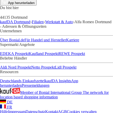
App herunterladen
Du bist hier
44135 Dortmund
kaufDA Dortmund
Filialen
Werkstatt & Auto
Alfa Romeo Dortmund
- Adressen & Öffnungszeiten
Unternehmen
Über Bonial.de
Für Handel und Hersteller
Karriere
Supermarkt Angebote
EDEKA Prospekt
Kaufland Prospekt
REWE Prospekt
Beliebte Händler
Aldi Nord Prospekt
Netto Prospekt
Lidl Prospekt
Ressourcen
Deutschlands Einkaufszettel
kaufDA Insights
App
herunterladen
Pressemeldungen
Member of Bonial International Group
The network for
location based shopping information
DE
FR
Hilfe
Impressum
Datenschutz
Kontakt
AGB
Cookies verwalten