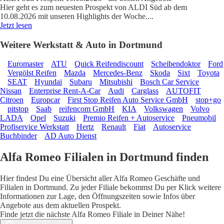
Hier geht es zum neuesten Prospekt von ALDI Süd ab dem
10.08.2026 mit unseren Highlights der Woche.
...
Jetzt lesen
Weitere Werkstatt & Auto in Dortmund
Euromaster
ATU
Quick Reifendiscount
Scheibendoktor
Ford
Vergölst Reifen
Mazda
Mercedes-Benz
Skoda
Sixt
Toyota
SEAT
Hyundai
Subaru
Mitsubishi
Bosch Car Service
Nissan
Enterprise Rent-A-Car
Audi
Carglass
AUTOFIT
Citroen
Europcar
First Stop Reifen Auto Service GmbH
stop+go
pitstop
Saab
reifencom GmbH
KIA
Volkswagen
Volvo
LADA
Opel
Suzuki
Premio Reifen + Autoservice
Pneumobil
Profiservice Werkstatt
Hertz
Renault
Fiat
Autoservice
Buchbinder
AD Auto Dienst
Alfa Romeo Filialen in Dortmund finden
Hier findest Du eine Übersicht aller Alfa Romeo Geschäfte und
Filialen in Dortmund. Zu jeder Filiale bekommst Du per Klick weitere
Informationen zur Lage, den Öffnungszeiten sowie Infos über
Angebote aus dem aktuellen Prospekt.
Finde jetzt die nächste Alfa Romeo Filiale in Deiner Nähe!