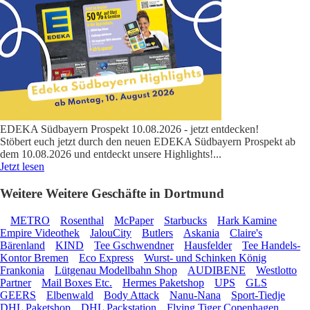
EDEKA Südbayern Prospekt 10.08.2026 - jetzt entdecken!
Stöbert euch jetzt durch den neuen EDEKA Südbayern Prospekt ab
dem 10.08.2026 und entdeckt unsere Highlights!
...
Jetzt lesen
Weitere Weitere Geschäfte in Dortmund
METRO
Rosenthal
McPaper
Starbucks
Hark Kamine
Empire Videothek
JalouCity
Butlers
Askania
Claire's
Bärenland
KIND
Tee Gschwendner
Hausfelder
Tee Handels-
Kontor Bremen
Eco Express
Wurst- und Schinken König
Frankonia
Lütgenau Modellbahn Shop
AUDIBENE
Westlotto
Partner
Mail Boxes Etc.
Hermes Paketshop
UPS
GLS
GEERS
Elbenwald
Body Attack
Nanu-Nana
Sport-Tiedje
DHL Paketshop
DHL Packstation
Flying Tiger Copenhagen