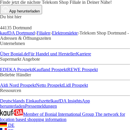
Finde jetzt die nächste Telekom Shop Filiale in Deiner Nähe!
App herunterladen
Du bist hier
44135 Dortmund
kaufDA Dortmund
Filialen
Elektromärkte
Telekom Shop Dortmund -
Adressen & Öffnungszeiten
Unternehmen
Über Bonial.de
Für Handel und Hersteller
Karriere
Supermarkt Angebote
EDEKA Prospekt
Kaufland Prospekt
REWE Prospekt
Beliebte Händler
Aldi Nord Prospekt
Netto Prospekt
Lidl Prospekt
Ressourcen
Deutschlands Einkaufszettel
kaufDA Insights
App
herunterladen
Pressemeldungen
Member of Bonial International Group
The network for
location based shopping information
DE