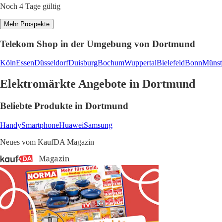
Noch 4 Tage gültig
Mehr Prospekte
Telekom Shop in der Umgebung von Dortmund
Köln
Essen
Düsseldorf
Duisburg
Bochum
Wuppertal
Bielefeld
Bonn
Münst
Elektromärkte Angebote in Dortmund
Beliebte Produkte in Dortmund
Handy
Smartphone
Huawei
Samsung
Neues vom KaufDA Magazin