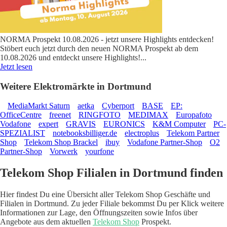
NORMA Prospekt 10.08.2026 - jetzt unsere Highlights entdecken!
Stöbert euch jetzt durch den neuen NORMA Prospekt ab dem
10.08.2026 und entdeckt unsere Highlights!
...
Jetzt lesen
Weitere Elektromärkte in Dortmund
MediaMarkt Saturn
aetka
Cyberport
BASE
EP:
OfficeCentre
freenet
RINGFOTO
MEDIMAX
Europafoto
Vodafone
expert
GRAVIS
EURONICS
K&M Computer
PC-
SPEZIALIST
notebooksbilliger.de
electroplus
Telekom Partner
Shop
Telekom Shop Brackel
ibuy
Vodafone Partner-Shop
O2
Partner-Shop
Vorwerk
yourfone
Telekom Shop Filialen in Dortmund finden
Hier findest Du eine Übersicht aller Telekom Shop Geschäfte und
Filialen in Dortmund. Zu jeder Filiale bekommst Du per Klick weitere
Informationen zur Lage, den Öffnungszeiten sowie Infos über
Angebote aus dem aktuellen
Telekom Shop
Prospekt.