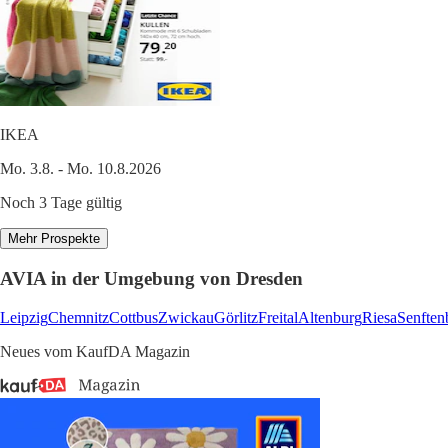
IKEA
Mo. 3.8. - Mo. 10.8.2026
Noch 3 Tage gültig
Mehr Prospekte
AVIA in der Umgebung von Dresden
Leipzig
Chemnitz
Cottbus
Zwickau
Görlitz
Freital
Altenburg
Riesa
Senften
Neues vom KaufDA Magazin