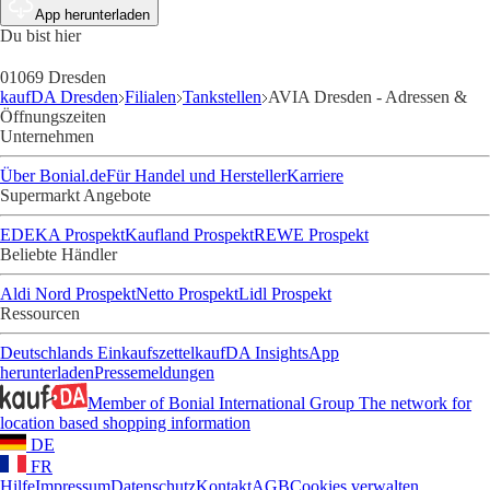
App herunterladen
Du bist hier
01069 Dresden
kaufDA Dresden
Filialen
Tankstellen
AVIA Dresden - Adressen &
Öffnungszeiten
Unternehmen
Über Bonial.de
Für Handel und Hersteller
Karriere
Supermarkt Angebote
EDEKA Prospekt
Kaufland Prospekt
REWE Prospekt
Beliebte Händler
Aldi Nord Prospekt
Netto Prospekt
Lidl Prospekt
Ressourcen
Deutschlands Einkaufszettel
kaufDA Insights
App
herunterladen
Pressemeldungen
Member of Bonial International Group
The network for
location based shopping information
DE
FR
Hilfe
Impressum
Datenschutz
Kontakt
AGB
Cookies verwalten