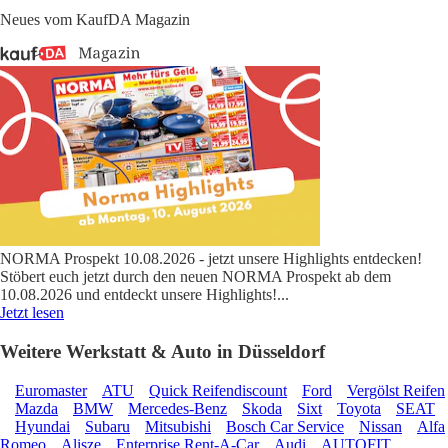
Neues vom KaufDA Magazin
NORMA Prospekt 10.08.2026 - jetzt unsere Highlights entdecken!
Stöbert euch jetzt durch den neuen NORMA Prospekt ab dem
10.08.2026 und entdeckt unsere Highlights!
...
Jetzt lesen
Weitere Werkstatt & Auto in Düsseldorf
Euromaster
ATU
Quick Reifendiscount
Ford
Vergölst Reifen
Mazda
BMW
Mercedes-Benz
Skoda
Sixt
Toyota
SEAT
Hyundai
Subaru
Mitsubishi
Bosch Car Service
Nissan
Alfa
Romeo
Alisze
Enterprise Rent-A-Car
Audi
AUTOFIT