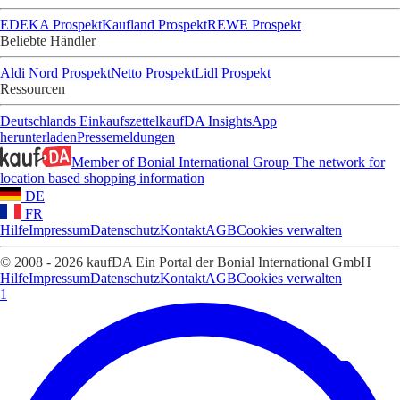
EDEKA Prospekt
Kaufland Prospekt
REWE Prospekt
Beliebte Händler
Aldi Nord Prospekt
Netto Prospekt
Lidl Prospekt
Ressourcen
Deutschlands Einkaufszettel
kaufDA Insights
App
herunterladen
Pressemeldungen
Member of Bonial International Group
The network for
location based shopping information
DE
FR
Hilfe
Impressum
Datenschutz
Kontakt
AGB
Cookies verwalten
© 2008 - 2026 kaufDA Ein Portal der Bonial International GmbH
Hilfe
Impressum
Datenschutz
Kontakt
AGB
Cookies verwalten
1