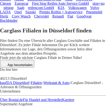
Citroen
Europcar
First Stop Reifen Auto Service GmbH
stop+go
pitstop
Saab
reifencom GmbH
KIA
Volkswagen
Volvo
LADA
Opel
Suzuki
Premio Reifen + Autoservice
Pneumobil
Hertz
Cosy Wasch
Chevrolet
Renault
Fiat
Goodyear
Buchbinder
Carglass Filialen in Düsseldorf finden
Hier findest Du eine Übersicht aller Carglass Geschäfte und Filialen in
Düsseldorf. Zu jeder Filiale bekommst Du per Klick weitere
Informationen zur Lage, den Öffnungszeiten sowie Infos über
Angebote aus dem aktuellen Prospekt.
Finde jetzt die nächste Carglass Filiale in Deiner Nähe!
App herunterladen
Du bist hier
40213 Düsseldorf
kaufDA Düsseldorf
Filialen
Werkstatt & Auto
Carglass Düsseldorf -
Adressen & Öffnungszeiten
Unternehmen
Über Bonial.de
Für Handel und Hersteller
Karriere
Supermarkt Angebote