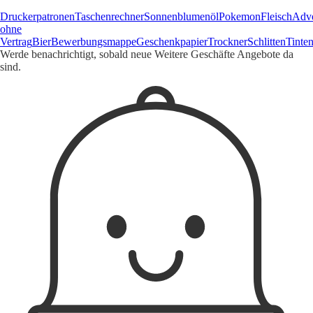
Druckerpatronen
Taschenrechner
Sonnenblumenöl
Pokemon
Fleisch
Adve
ohne
Vertrag
Bier
Bewerbungsmappe
Geschenkpapier
Trockner
Schlitten
Tinte
Werde benachrichtigt, sobald neue Weitere Geschäfte Angebote da
sind.
1