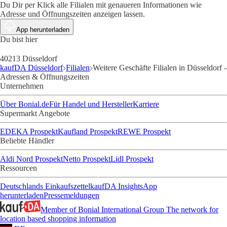
Du Dir per Klick alle Filialen mit genaueren Informationen wie
Adresse und Öffnungszeiten anzeigen lassen.
App herunterladen
Du bist hier
40213 Düsseldorf
kaufDA Düsseldorf
Filialen
Weitere Geschäfte Filialen in Düsseldorf -
Adressen & Öffnungszeiten
Unternehmen
Über Bonial.de
Für Handel und Hersteller
Karriere
Supermarkt Angebote
EDEKA Prospekt
Kaufland Prospekt
REWE Prospekt
Beliebte Händler
Aldi Nord Prospekt
Netto Prospekt
Lidl Prospekt
Ressourcen
Deutschlands Einkaufszettel
kaufDA Insights
App
herunterladen
Pressemeldungen
Member of Bonial International Group
The network for
location based shopping information