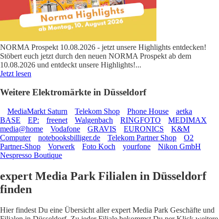
NORMA Prospekt 10.08.2026 - jetzt unsere Highlights entdecken!
Stöbert euch jetzt durch den neuen NORMA Prospekt ab dem
10.08.2026 und entdeckt unsere Highlights!
...
Jetzt lesen
Weitere Elektromärkte in Düsseldorf
MediaMarkt Saturn
Telekom Shop
Phone House
aetka
BASE
EP:
freenet
Walgenbach
RINGFOTO
MEDIMAX
media@home
Vodafone
GRAVIS
EURONICS
K&M
Computer
notebooksbilliger.de
Telekom Partner Shop
O2
Partner-Shop
Vorwerk
Foto Koch
yourfone
Nikon GmbH
Nespresso Boutique
expert Media Park Filialen in Düsseldorf
finden
Hier findest Du eine Übersicht aller expert Media Park Geschäfte und
Filialen in Düsseldorf. Zu jeder Filiale bekommst Du per Klick weitere