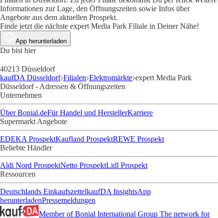
Informationen zur Lage, den Öffnungszeiten sowie Infos über
Angebote aus dem aktuellen Prospekt.
Finde jetzt die nächste expert Media Park Filiale in Deiner Nähe!
App herunterladen
Du bist hier
40213 Düsseldorf
kaufDA Düsseldorf
Filialen
Elektromärkte
expert Media Park
Düsseldorf - Adressen & Öffnungszeiten
Unternehmen
Über Bonial.de
Für Handel und Hersteller
Karriere
Supermarkt Angebote
EDEKA Prospekt
Kaufland Prospekt
REWE Prospekt
Beliebte Händler
Aldi Nord Prospekt
Netto Prospekt
Lidl Prospekt
Ressourcen
Deutschlands Einkaufszettel
kaufDA Insights
App
herunterladen
Pressemeldungen
Member of Bonial International Group
The network for