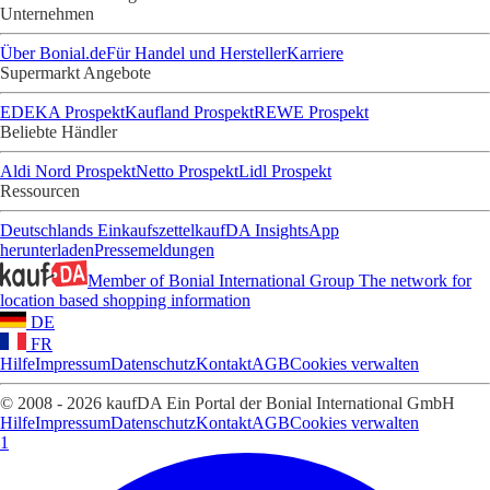
Unternehmen
Über Bonial.de
Für Handel und Hersteller
Karriere
Supermarkt Angebote
EDEKA Prospekt
Kaufland Prospekt
REWE Prospekt
Beliebte Händler
Aldi Nord Prospekt
Netto Prospekt
Lidl Prospekt
Ressourcen
Deutschlands Einkaufszettel
kaufDA Insights
App
herunterladen
Pressemeldungen
Member of Bonial International Group
The network for
location based shopping information
DE
FR
Hilfe
Impressum
Datenschutz
Kontakt
AGB
Cookies verwalten
© 2008 - 2026 kaufDA Ein Portal der Bonial International GmbH
Hilfe
Impressum
Datenschutz
Kontakt
AGB
Cookies verwalten
1