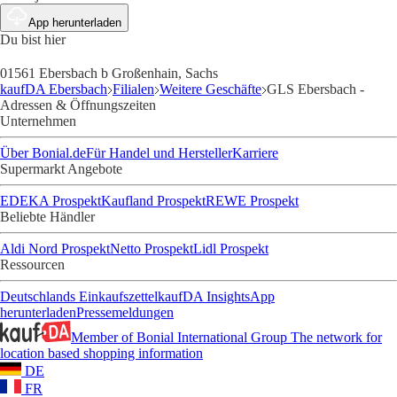
App herunterladen
Du bist hier
01561 Ebersbach b Großenhain, Sachs
kaufDA Ebersbach
Filialen
Weitere Geschäfte
GLS Ebersbach -
Adressen & Öffnungszeiten
Unternehmen
Über Bonial.de
Für Handel und Hersteller
Karriere
Supermarkt Angebote
EDEKA Prospekt
Kaufland Prospekt
REWE Prospekt
Beliebte Händler
Aldi Nord Prospekt
Netto Prospekt
Lidl Prospekt
Ressourcen
Deutschlands Einkaufszettel
kaufDA Insights
App
herunterladen
Pressemeldungen
Member of Bonial International Group
The network for
location based shopping information
DE
FR