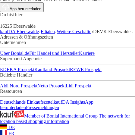
App herunterladen
Du bist hier
16225 Eberswalde
kaufDA Eberswalde
Filialen
Weitere Geschäfte
DEVK Eberswalde -
Adressen & Öffnungszeiten
Unternehmen
Über Bonial.de
Für Handel und Hersteller
Karriere
Supermarkt Angebote
EDEKA Prospekt
Kaufland Prospekt
REWE Prospekt
Beliebte Händler
Aldi Nord Prospekt
Netto Prospekt
Lidl Prospekt
Ressourcen
Deutschlands Einkaufszettel
kaufDA Insights
App
herunterladen
Pressemeldungen
Member of Bonial International Group
The network for
location based shopping information
DE
FR