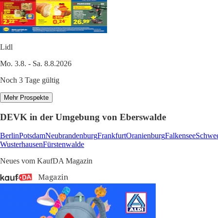
Lidl
Mo. 3.8. - Sa. 8.8.2026
Noch 3 Tage gültig
Mehr Prospekte
DEVK in der Umgebung von Eberswalde
Berlin
Potsdam
Neubrandenburg
Frankfurt
Oranienburg
Falkensee
Schwe
Wusterhausen
Fürstenwalde
Neues vom KaufDA Magazin