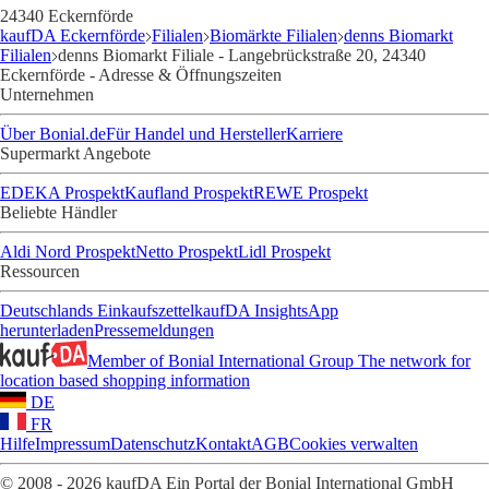
24340 Eckernförde
kaufDA Eckernförde
Filialen
Biomärkte Filialen
denns Biomarkt
Filialen
denns Biomarkt Filiale - Langebrückstraße 20, 24340
Eckernförde - Adresse & Öffnungszeiten
Unternehmen
Über Bonial.de
Für Handel und Hersteller
Karriere
Supermarkt Angebote
EDEKA Prospekt
Kaufland Prospekt
REWE Prospekt
Beliebte Händler
Aldi Nord Prospekt
Netto Prospekt
Lidl Prospekt
Ressourcen
Deutschlands Einkaufszettel
kaufDA Insights
App
herunterladen
Pressemeldungen
Member of Bonial International Group
The network for
location based shopping information
DE
FR
Hilfe
Impressum
Datenschutz
Kontakt
AGB
Cookies verwalten
© 2008 - 2026 kaufDA Ein Portal der Bonial International GmbH