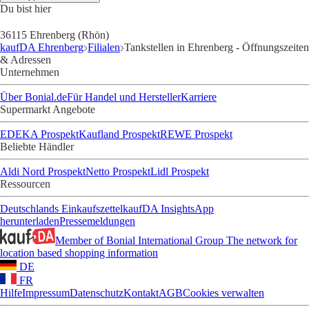
Du bist hier
36115 Ehrenberg (Rhön)
kaufDA Ehrenberg
Filialen
Tankstellen in Ehrenberg - Öffnungszeiten
& Adressen
Unternehmen
Über Bonial.de
Für Handel und Hersteller
Karriere
Supermarkt Angebote
EDEKA Prospekt
Kaufland Prospekt
REWE Prospekt
Beliebte Händler
Aldi Nord Prospekt
Netto Prospekt
Lidl Prospekt
Ressourcen
Deutschlands Einkaufszettel
kaufDA Insights
App
herunterladen
Pressemeldungen
Member of Bonial International Group
The network for
location based shopping information
DE
FR
Hilfe
Impressum
Datenschutz
Kontakt
AGB
Cookies verwalten