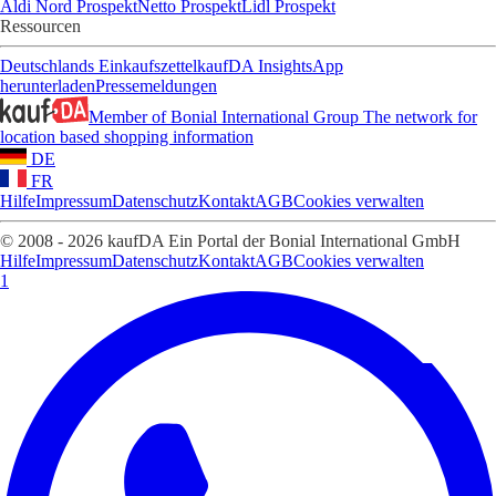
Aldi Nord Prospekt
Netto Prospekt
Lidl Prospekt
Ressourcen
Deutschlands Einkaufszettel
kaufDA Insights
App
herunterladen
Pressemeldungen
Member of Bonial International Group
The network for
location based shopping information
DE
FR
Hilfe
Impressum
Datenschutz
Kontakt
AGB
Cookies verwalten
© 2008 - 2026 kaufDA Ein Portal der Bonial International GmbH
Hilfe
Impressum
Datenschutz
Kontakt
AGB
Cookies verwalten
1