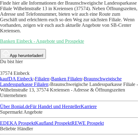
Finde hier alle Informationen der Braunschweigische Landessparkasse
Filiale Wilhelmstraße 13 in Kreiensen (37574). Neben Öffnungszeiten,
Adresse und Telefonnummer, bieten wir auch eine Route zum
Geschäft und erleichtern euch so den Weg zur nächsten Filiale. Wenn
vorhanden, zeigen wir euch auch aktuelle Angebote von SB-Center
Kreiensen.
Banken Einbeck - Angebote und Prospekte
App herunterladen!
Du bist hier
37574 Einbeck
kaufDA Einbeck
Filialen
Banken Filialen
Braunschweigische
Landessparkasse Filialen
Braunschweigische Landessparkasse Filiale -
Wilhelmstraße 13, 37574 Kreiensen - Adresse & Öffnungszeiten
Unternehmen
Über Bonial.de
Für Handel und Hersteller
Karriere
Supermarkt Angebote
EDEKA Prospekt
Kaufland Prospekt
REWE Prospekt
Beliebte Händler