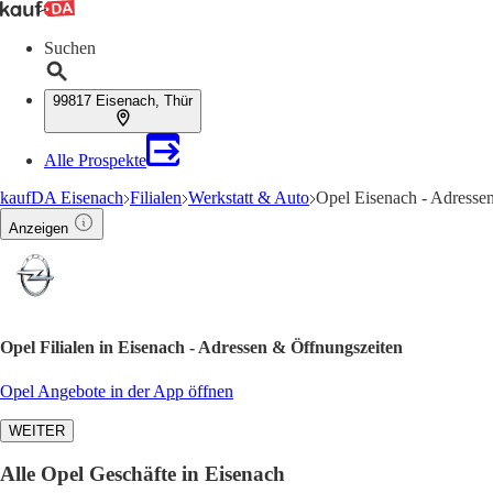
Suchen
99817 Eisenach, Thür
Alle Prospekte
kaufDA Eisenach
Filialen
Werkstatt & Auto
Opel Eisenach - Adresse
Anzeigen
Opel Filialen in Eisenach - Adressen & Öffnungszeiten
Opel Angebote in der App öffnen
WEITER
Alle Opel Geschäfte in Eisenach