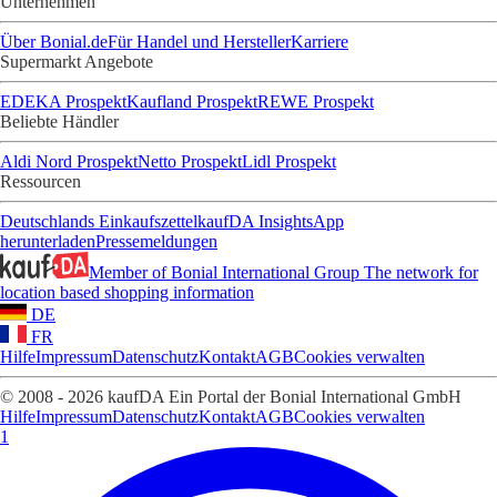
Unternehmen
Über Bonial.de
Für Handel und Hersteller
Karriere
Supermarkt Angebote
EDEKA Prospekt
Kaufland Prospekt
REWE Prospekt
Beliebte Händler
Aldi Nord Prospekt
Netto Prospekt
Lidl Prospekt
Ressourcen
Deutschlands Einkaufszettel
kaufDA Insights
App
herunterladen
Pressemeldungen
Member of Bonial International Group
The network for
location based shopping information
DE
FR
Hilfe
Impressum
Datenschutz
Kontakt
AGB
Cookies verwalten
© 2008 - 2026 kaufDA Ein Portal der Bonial International GmbH
Hilfe
Impressum
Datenschutz
Kontakt
AGB
Cookies verwalten
1